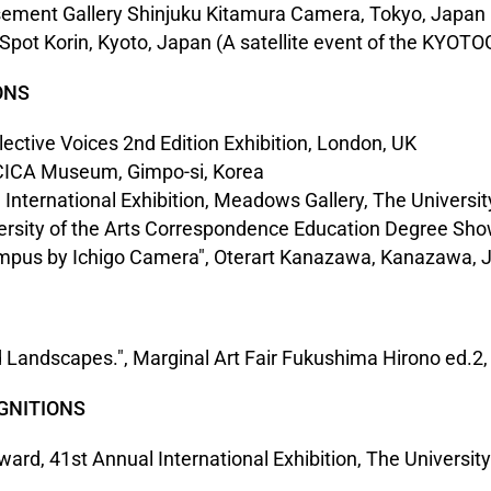
asement Gallery Shinjuku Kitamura Camera, Tokyo, Japan
rt Spot Korin, Kyoto, Japan (A satellite event of the KYO
ONS
lective Voices 2nd Edition Exhibition, London, UK
, CICA Museum, Gimpo-si, Korea
International Exhibition, Meadows Gallery, The University
ersity of the Arts Correspondence Education Degree Show
pus by Ichigo Camera", Oterart Kanazawa, Kanazawa, 
 Landscapes.", Marginal Art Fair Fukushima Hirono ed.2
GNITIONS
ard, 41st Annual International Exhibition, The University