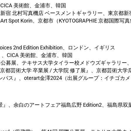
l』、CICA 美術館、金浦市、韓国
ual』、新宿 北村写真機店 ベースメントギャラリー、東京都新
l』、Art Spot Korin、京都市（KYOTOGRAPHIE 京都
e Voices 2nd Edition Exhibition、ロンドン、イギリス
s #2』、CICA 美術館、金浦市、韓国
回 国際公募展、テキサス大学タイラー校メドウズギャラリー
4年度 京都芸術大学 卒業展 / 大学院 修了展』、京都芸術
ャンパス』、oterart金澤2024（出展グループ：イチゴ
風景』、余白のアートフェア福島広野 Edition2、福島県