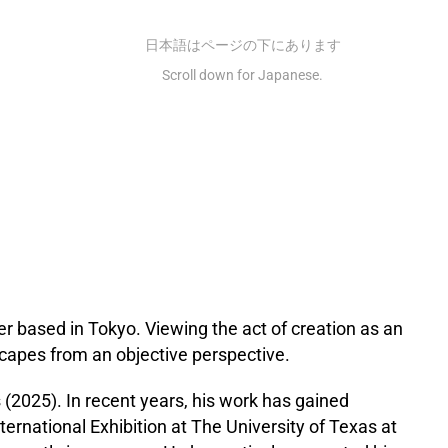
日本語はページの下にあります
Scroll down for Japanese.
based in Tokyo. Viewing the act of creation as an
capes from an objective perspective.
 (2025). In recent years, his work has gained
International Exhibition at The University of Texas at