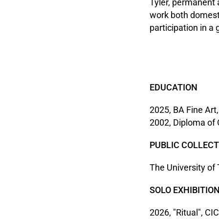
Tyler, permanent a
work both domesti
participation in a
EDUCATION
2025, BA Fine Art,
2002, Diploma of
PUBLIC COLLEC
The University of 
SOLO EXHIBITIO
2026, "Ritual", C