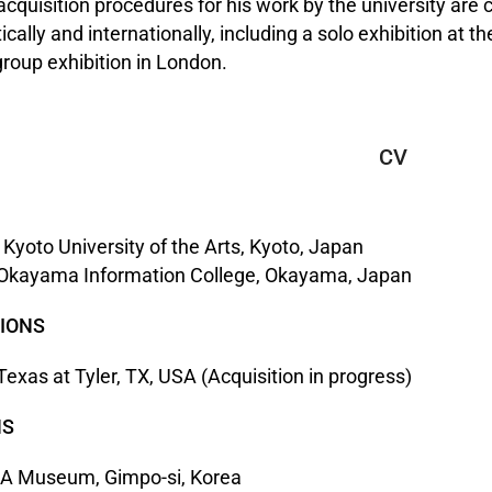
cquisition procedures for his work by the university are 
cally and internationally, including a solo exhibition a
 group exhibition in London.
CV
 Kyoto University of the Arts, Kyoto, Japan
 Okayama Information College, Okayama, Japan
TIONS
Texas at Tyler, TX, USA (Acquisition in progress)
NS
ICA Museum, Gimpo-si, Korea