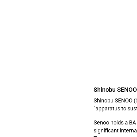
Shinobu SENO
Shinobu SENOO (b.
"apparatus to sus
Senoo holds a BA 
significant intern